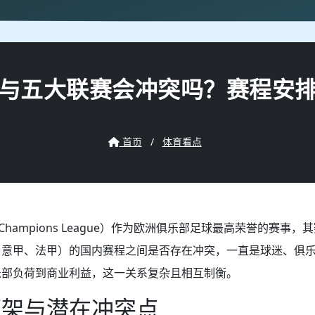
与五大联赛会冲突吗？赛程安
2026-07-08 16:54
20 次阅读
首页
/
体育看点
 Champions League）作为欧洲俱乐部足球最高荣誉的赛事
、意甲、法甲）的国内赛程之间是否存在冲突，一直是球迷、俱
乐部负荷到商业利益，这一关系复杂且相互制衡。
框架与潜在冲突点