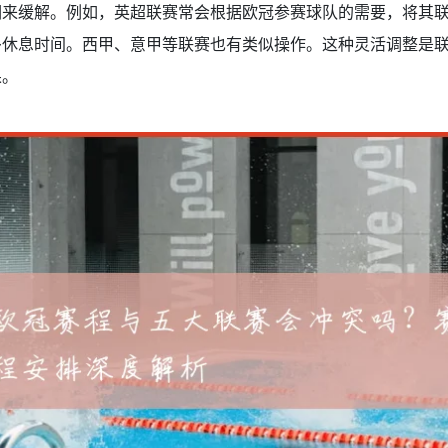
调来缓解。例如，英超联赛常会根据欧冠参赛球队的需要，将其
多休息时间。西甲、意甲等联赛也有类似操作。这种灵活调整是
果。