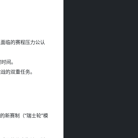
队面临的赛程压力公认
整时间。
欧战的双重任务。
的新赛制（“瑞士轮”模