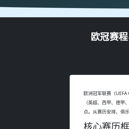
欧冠赛程
欧洲冠军联赛（UEFA
（英超、西甲、德甲
点。从赛历安排、俱
核心赛历