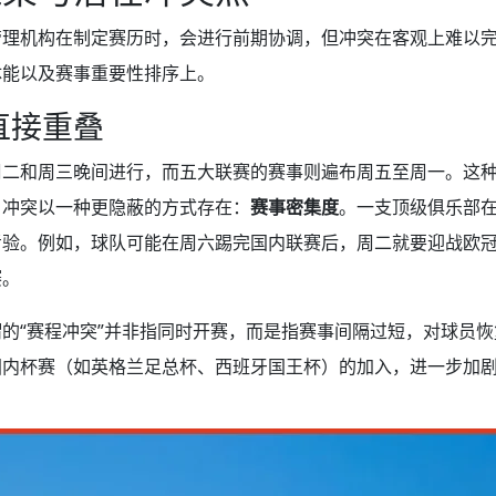
管理机构在制定赛历时，会进行前期协调，但冲突在客观上难以
体能以及赛事重要性排序上。
直接重叠
周二和周三晚间进行，而五大联赛的赛事则遍布周五至周一。这
，冲突以一种更隐蔽的方式存在：
赛事密集度
。一支顶级俱乐部
考验。例如，球队可能在周六踢完国内联赛后，周二就要迎战欧
赛。
的“赛程冲突”并非指同时开赛，而是指赛事间隔过短，对球员
国内杯赛（如英格兰足总杯、西班牙国王杯）的加入，进一步加