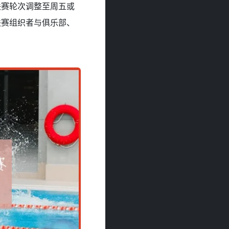
联赛轮次调整至周五或
联赛组织者与俱乐部、