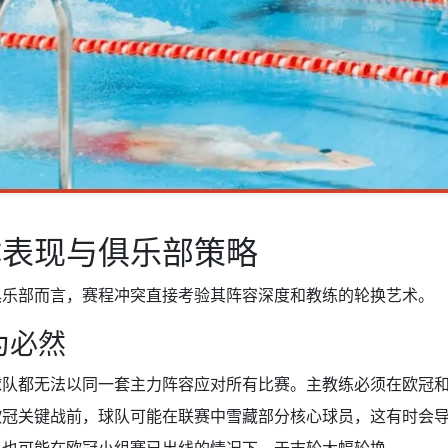
体表现与俱乐部策略
俱乐部而言，赛程冲突直接考验其阵容深度和教练的轮换艺术。
为必然
球队都无法以同一套主力阵容应对所有比赛。主教练必须在欧冠
欧冠关键战前，球队可能在联赛中雪藏部分核心球员，这有时会