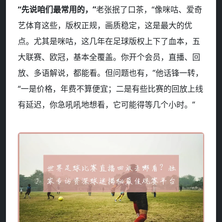
“先说咱们最常用的，”
老张抿了口茶，“像咪咕、爱奇
艺体育这些，版权正规，画质稳定，这是最大的优
点。尤其是咪咕，这几年在足球版权上下了血本，五
大联赛、欧冠，基本全覆盖。你开个会员，直播、回
放、多语解说，都能看。但问题也有，”他话锋一转，
“一是价格，年费不算便宜；二是有些比赛的回放上线
有延迟，你急吼吼地想看，它可能得等几个小时。”