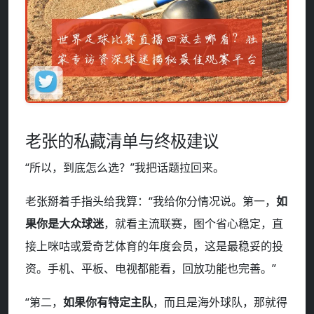
老张的私藏清单与终极建议
“所以，到底怎么选？”我把话题拉回来。
老张掰着手指头给我算：“我给你分情况说。第一，
如
果你是大众球迷
，就看主流联赛，图个省心稳定，直
接上咪咕或爱奇艺体育的年度会员，这是最稳妥的投
资。手机、平板、电视都能看，回放功能也完善。”
“第二，
如果你有特定主队
，而且是海外球队，那就得