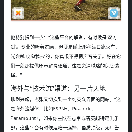
他特别提到一点：“这些平台的解说，有时候是‘双刃
剑’。专业的听着过瘾，但要是碰上那种满口跑火车、
光会喊‘哎呦我去’的，你真恨不得把声音关了。好在它
们一般都提供原声解说通道，这是资深球迷的保底选
择。”
海外与“技术流”渠道：另一片天地
聊到兴起，老张又切换到一个纯英文界面的网站。“这
是海外流媒体，比如ESPN+、Peacock、
Paramount+，如果你主队在意甲或者英超特定俱乐
部，这些平台有时候是唯一选择。画质顶级，无广告