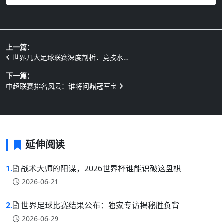
上一篇：
世界几大足球联赛深度剖析：竞技水…
下一篇：
中超联赛排名风云：谁将问鼎冠军宝
延伸阅读
1.
战术大师的阳谋，2026世界杯谁能识破这盘棋
2026-06-21
2.
世界足球比赛结果公布：独家专访揭秘胜负背
2026-06-29