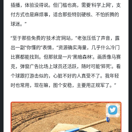
插播，体验没得说。但门槛也高，需要‘科学上网’，支
付方式也是麻烦事，适合那些特别硬核、不怕折腾的
球迷。”
“至于那些免费的‘技术流’网站，”老张压低了声音，露
出一副“你懂的”表情，“资源确实海量，几乎什么冷门
比赛都能找到。但那就是一片‘黑暗森林’。画质像马赛
克，弹窗广告比场上球员还活跃，随时可能‘猝死’。看
个球跟打游击似的，心脏不好的人真受不了。我年轻
时也常用，现在嘛，图个安稳，主要用正规军了。”