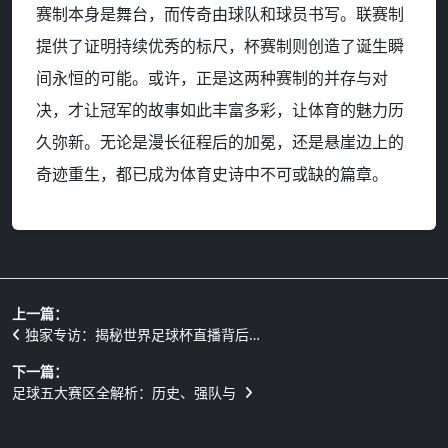
赛制本身是舞台，而传奇由球队和球员书写。联赛制
提供了证明持续优秀的标尺，杯赛制则创造了诞生瞬
间永恒的可能。或许，正是这两种赛制的并存与对
决，才让冠军的故事如此丰富多彩，让体育的魅力历
久弥新。无论是漫长征程后的加冕，还是悬崖边上的
奇迹重生，都已成为体育史诗中不可或缺的篇章。
上一篇：
独家专访：揭秘世界足球杯直播背后…
下一篇：
足球五大赛区全解析：历史、强队与