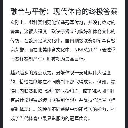
融合与平衡：现代体育的终极答案
实际上，哪种赛制更能塑造冠军传奇，并没有绝对的
答案，这很大程度上取决于观众的偏好和体育文化的
传统。在欧洲足球文化中，国内顶级联赛冠军享有极
高荣誉；而在北美体育文化中，NBA总冠军（通过季
后赛杯赛制产生）则被视为最高目标。
越来越多的观点认为，最能体现一支球队伟大程度
的，恰恰是能够在不同赛制下都取得成功。例如，赢
得国内联赛和欧冠冠军的“双冠王”，或在NBA同时拥
有最佳常规赛战绩（联赛制体现）并赢得总冠军（杯
赛制体现）。这种在不同赛制中均能登顶的能力，构
成了当代体育中最具说服力的冠军传奇。