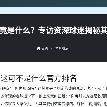
竟是什么？专访资深球迷揭秘
2026-07-03 22:58
19 次阅读
首页
/
体育看点
？这可不是什么官方排名
大联赛”，但你知道吗？这其实是个约定俗成的说法，甚至带点“
多年球的老球迷李哥，他上来就纠正我：“你可别以为这是欧足
，这就是大家伙儿，尤其是我们这些看球的、媒体、转播商，用