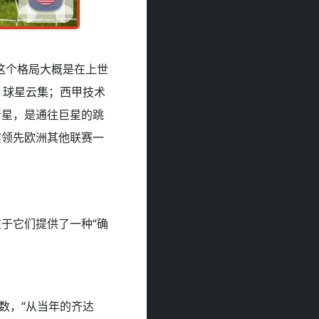
这个格局大概是在上世
，球星云集；西甲技术
新星，是通往巨星的跳
实领先欧洲其他联赛一
于它们提供了一种“确
数，“从当年的齐达