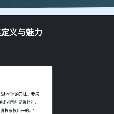
其定义与魅力
江湖地位”的意味。我采
联或者国际足联封的，
脚投票投出来的。”