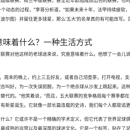
牙超级联赛、荷兰甲级联赛，甚至近年欧战成绩出色的联赛，也
是一个动态的过程，”李哥分析道，“如果未来十年，法甲持续疲软
波尔图）并留住更多球星，那么‘五大’的名单真的有可能改写。
意味着什么？一种生活方式
联赛对他这样的老球迷来说，究竟意味着什么。他想了一会儿说
日’。周末的晚上，约上三五好友，或者自己沏壶茶，打开电视，
配合叫好，为一次失误扼腕，为一个绝杀球从沙发上跳起来。这
替代的。”他笑着说，“而且，五大联赛的竞争格局每个赛季都
有新星诞生。它就像一部长篇连载的史诗，我们每个人都是追更
是什么？它或许不是一个精确的学术定义，但它代表了世界足球
、最成熟的运营以及最深厚的球迷文化。它是一个标签，贴在了