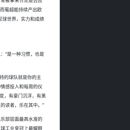
时常被拿来讨论是否应
，而葡超能持续产出欧
足球世界，实力和成绩
：“是一种习惯，也是
支持的球队就是你的主
种情感投入和每周的仪
在变，有豪门沉浮，有黑
的读者，乐在其中。”
俱乐部层面最高水准的
足球工业皇冠上最耀眼