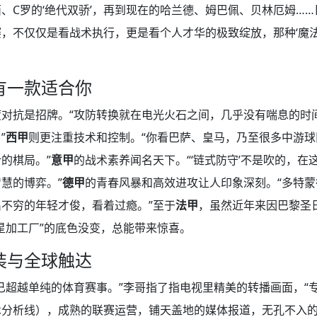
、C罗的‘绝代双骄’，再到现在的哈兰德、姆巴佩、贝林厄姆…
，不仅仅是看战术执行，更是看个人才华的极致绽放，那种‘魔法
有一款适合你
度对抗是招牌。“攻防转换就在电光火石之间，几乎没有喘息的时
”
西甲
则更注重技术和控制。“你看巴萨、皇马，乃至很多中游
的棋局。”
意甲
的战术素养闻名天下。“‘链式防守’不是吹的，在
慧的博弈。”
德甲
的青春风暴和高效进攻让人印象深刻。“多特
不穷的年轻才俊，看着过瘾。”至于
法甲
，虽然近年来因巴黎圣日
星加工厂”的底色没变，总能带来惊喜。
装与全球触达
已超越单纯的体育赛事。”李哥指了指电视里精美的转播画面，“
术分析线），成熟的联赛运营，铺天盖地的媒体报道，无孔不入的