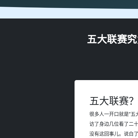
五大联赛究
五大联赛
很多人一开口就是“五
访了身边几位看了二十
没有这回事儿。说白了