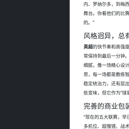
内、罗纳尔多，到梅西
舞台。你看他们的比赛
的。”
风格迥异，总
英超
的快节奏和高强
常保持到最后一分钟。
细腻，像一场精心设计
思，每一场都是教练智
稳定统治力，还有层出
些变味，但它作为“球
完善的商业包
“现在的五大联赛，早
多机位、超慢镜、战