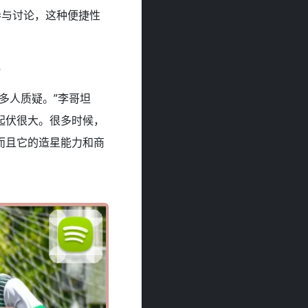
参与讨论，这种便捷性
击
多人质疑。”李哥坦
起伏很大。很多时候，
而且它的造星能力和商