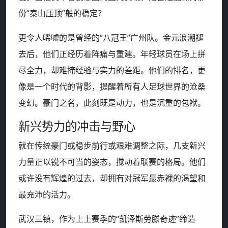
份“泰山压顶”般的稳定？
更令人唏嘘的是曾经的“八冠王”广州队。金元浪潮褪
去后，他们正经历着阵痛与重建。年轻球员在场上拼
尽全力，却难掩经验与实力的差距。他们的排名，更
像是一个时代的背影，提醒着所有人足球世界的沧桑
变幻。豪门之名，此刻既是动力，也是沉重的包袱。
新兴势力的冲击与野心
就在传统豪门或稳步前行或艰难调整之际，几支新兴
力量正以锐不可当的姿态，搅动着联赛的格局。他们
或许没有辉煌的过去，却拥有对冠军最赤裸的渴望和
最充沛的活力。
武汉三镇，作为上上赛季的“凯泽斯劳滕奇迹”缔造