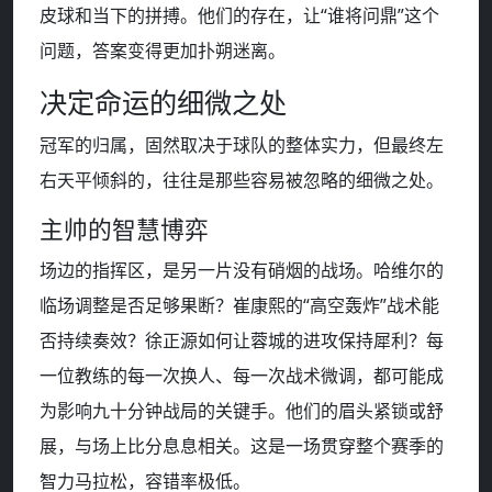
皮球和当下的拼搏。他们的存在，让“谁将问鼎”这个
问题，答案变得更加扑朔迷离。
决定命运的细微之处
冠军的归属，固然取决于球队的整体实力，但最终左
右天平倾斜的，往往是那些容易被忽略的细微之处。
主帅的智慧博弈
场边的指挥区，是另一片没有硝烟的战场。哈维尔的
临场调整是否足够果断？崔康熙的“高空轰炸”战术能
否持续奏效？徐正源如何让蓉城的进攻保持犀利？每
一位教练的每一次换人、每一次战术微调，都可能成
为影响九十分钟战局的关键手。他们的眉头紧锁或舒
展，与场上比分息息相关。这是一场贯穿整个赛季的
智力马拉松，容错率极低。