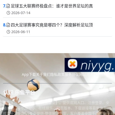
7.
足球五大联赛终极盘点：谁才是世界足坛的真
2026-07-14
8.
四大足球赛事究竟是哪四个？深度解析足坛顶
2026-06-11
App下载
关于我们
隐私政策
服务协议
网站地图
认识 乐鱼平台
乐鱼平台 【xiaofu推荐-精品企业】，提供官网入口、注册登录、全
站访问、手机版app、在线娱乐、网页版本、下载链接等最新信息。
成立于2001年，专业提供-整体解决方案，客户覆盖全国千余家企